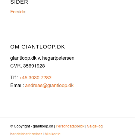
SIDER
Forside
OM GIANTLOOP.DK
giantloop.dk v. hegartpetersen
CVR. 35691928
Tlf.:
+45 3030 7283
Email:
andreas@giantloop.dk
© Copyright - giantloop.dk |
Persondatapolitik
|
Salgs- og
handelsbetingelser
|
Min konto
|