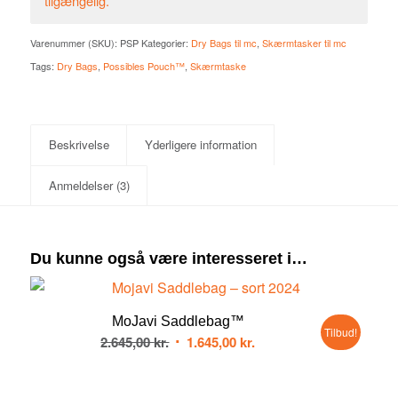
tilgængelig.
Varenummer (SKU):
PSP
Kategorier:
Dry Bags til mc
,
Skærmtasker til mc
Tags:
Dry Bags
,
Possibles Pouch™
,
Skærmtaske
Beskrivelse
Yderligere information
Anmeldelser (3)
Du kunne også være interesseret i…
4.00
MoJavi Saddlebag™
Tilbud!
Den
Den
2.645,00
kr.
1.645,00
kr.
oprindelige
aktuelle
pris
pris