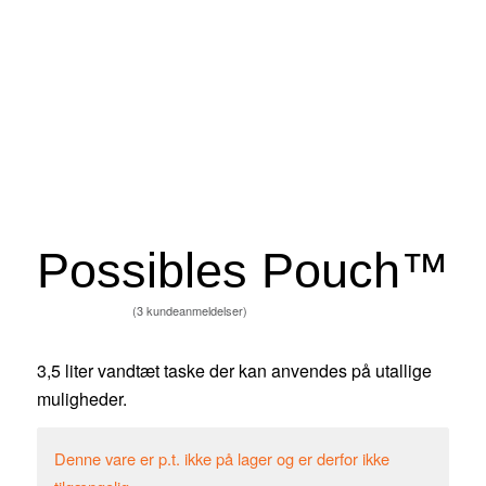
Possibles Pouch™
(
3
kundeanmeldelser)
Bedømt
som
5.00
3,5 liter vandtæt taske der kan anvendes på utallige
ud af 5
muligheder.
baseret på
Denne vare er p.t. ikke på lager og er derfor ikke
3
kundebedømmelser