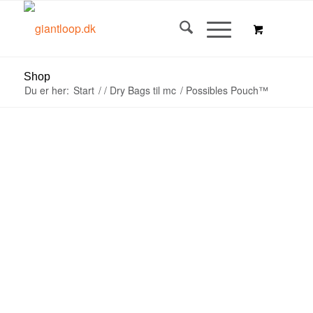
Shop
Du er her:
Start
/
/
Dry Bags til mc
/
Possibles Pouch™