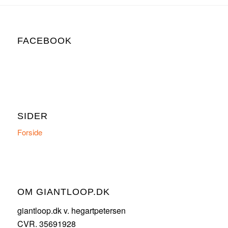
2.645,00 kr..
1.645,00 kr..
FACEBOOK
SIDER
Forside
OM GIANTLOOP.DK
giantloop.dk v. hegartpetersen
CVR. 35691928