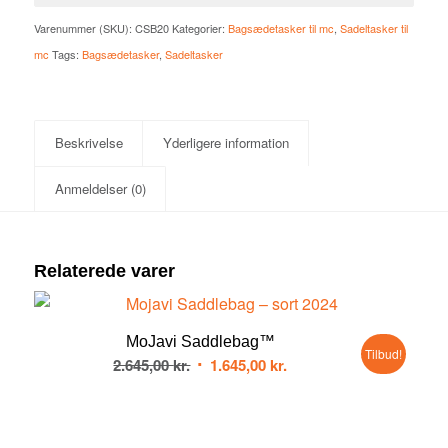
Varenummer (SKU):
CSB20
Kategorier:
Bagsædetasker til mc
,
Sadeltasker til
mc
Tags:
Bagsædetasker
,
Sadeltasker
Beskrivelse
Yderligere information
Anmeldelser (0)
Relaterede varer
4.00
MoJavi Saddlebag™
Tilbud!
Den
Den
2.645,00
kr.
1.645,00
kr.
oprindelige
aktuelle
pris
pris
var:
er: