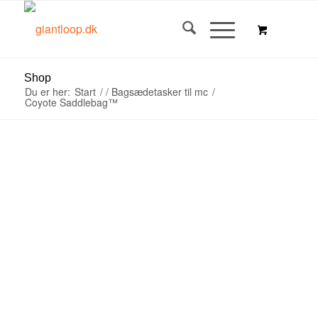
Shop
Du er her:
Start
/
/
Bagsædetasker til mc
/
Coyote Saddlebag™